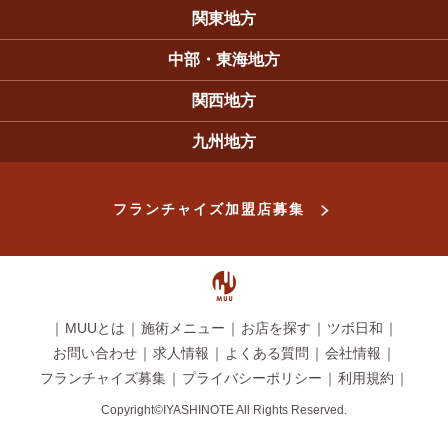
関東地方
MUU 多摩ニュータウン通り店
MUU 久喜店
MUU 越谷駅前店
MUU 板橋西台店
MUU 大塚駅北口店
MUU 新高円寺店
MUU 吉祥寺サンロード店
MUU 新宿御苑店
MUU 春日部店
MUU 新百合ヶ丘マプレ店
中部・東海地方
MUU 豊明前後店
MUU 岡崎店
MUU 富山 山室店
MUU 江南店
関西地方
MUU 八尾外環状店
MUU 東生駒店
MUU 上新庄店
MUU 橿原新ノ口店
MUU 新大宮店
MUU 西淀川 野里店
MUU 京都山科店
MUU 神戸西店
MUU 南草津店
九州地方
MUU 博多 板付店
MUU 大分 佐伯店
MUU 福岡 和白店
MUU 久留米 小森野店
MUU おおいたシティスパてんくう店
フランチャイズ加盟店募集
｜
MUUとは
｜
施術メニュー
｜
お店を探す
｜
ツボ日和
｜
お問い合わせ
｜
求人情報
｜
よくある質問
｜
会社情報
｜
フランチャイズ募集
｜
プライバシーポリシー
｜
利用規約
｜
Copyright©IYASHINOTE All Rights Reserved.