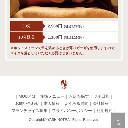
30分
2,980円
（税込3,278円）
10分延長
1,100円
（税込1,210円）
※ホットストーンで目を温めるときは薄いガーゼを使用しますので、
メイクを落としていただく必要はございません。
｜
MUUとは
｜
施術メニュー
｜
お店を探す
｜
ツボ日和
｜
お問い合わせ
｜
求人情報
｜
よくある質問
｜
会社情報
｜
フランチャイズ募集
｜
プライバシーポリシー
｜
利用規約
｜
Copyright©IYASHINOTE All Rights Reserved.
▲
TOP