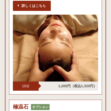
詳しくはこちら
10分
1,200円
（税込1,320円）
極温石オプション
極温石
オプション