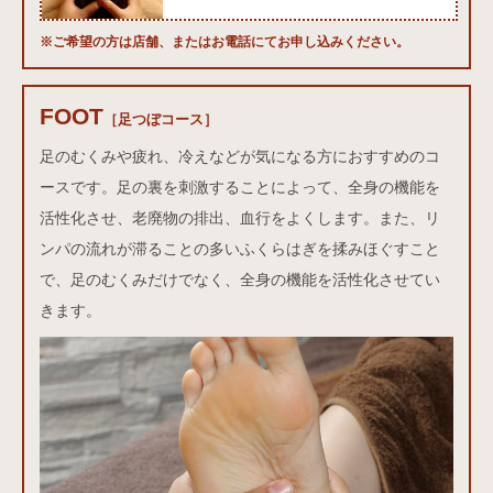
※ご希望の方は店舗、またはお電話にてお申し込みください。
FOOT
足つぼコース
［足つぼコース］
足のむくみや疲れ、冷えなどが気になる方におすすめのコ
ースです。足の裏を刺激することによって、全身の機能を
活性化させ、老廃物の排出、血行をよくします。また、リ
ンパの流れが滞ることの多いふくらはぎを揉みほぐすこと
で、足のむくみだけでなく、全身の機能を活性化させてい
きます。