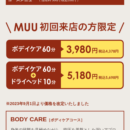
（ 指名料 300円 税込330円 ）
※2023年9月1日より価格を改定いたしました
BODY CARE
ボディケアコース
［ボディケアコース］
身体の状態を見極めながら、指圧を基盤とした深いアプロ