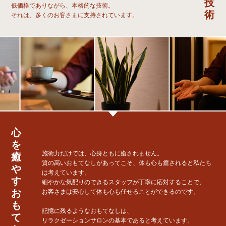
技
低価格でありながら、本格的な技術。
術
それは、多くのお客さまに支持されています。
心
を
施術力だけでは、心身ともに癒されません。
癒
質の高いおもてなしがあってこそ、体も心も癒されると私たち
や
は考えています。
す
細やかな気配りのできるスタッフが丁寧に応対することで、
お
お客さまは安心して体も心も任せることができるのです。
も
記憶に残るようなおもてなしは、
て
リラクゼーションサロンの基本であると考えています。