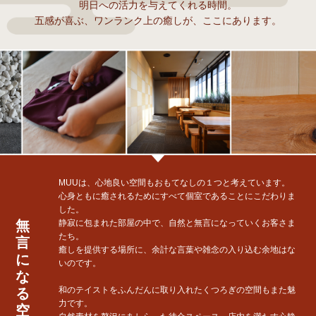
明日への活力を与えてくれる時間。
五感が喜ぶ、ワンランク上の癒しが、ここにあります。
MUUは、心地良い空間もおもてなしの１つと考えています。
心身ともに癒されるためにすべて個室であることにこだわりま
した。
無
静寂に包まれた部屋の中で、自然と無言になっていくお客さま
たち。
言
癒しを提供する場所に、余計な言葉や雑念の入り込む余地はな
に
いのです。
な
和のテイストをふんだんに取り入れたくつろぎの空間もまた魅
る
力です。
空