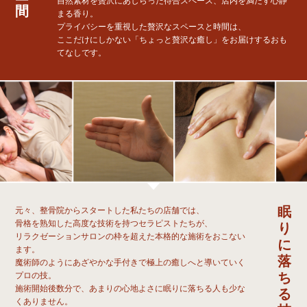
自然素材を贅沢にあしらった待合スペース、店内を満たす心静
間
まる香り。
プライバシーを重視した贅沢なスペースと時間は、
ここだけにしかない「ちょっと贅沢な癒し」をお届けするおも
てなしです。
眠
元々、整骨院からスタートした私たちの店舗では、
骨格を熟知した高度な技術を持つセラピストたちが、
り
リラクゼーションサロンの枠を超えた本格的な施術をおこない
に
ます。
落
魔術師のようにあざやかな手付きで極上の癒しへと導いていく
ち
プロの技。
施術開始後数分で、あまりの心地よさに眠りに落ちる人も少な
る
くありません。