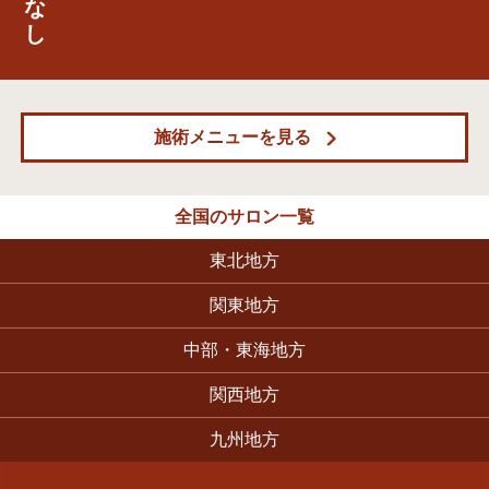
な
し
施術メニューを見る
全国のサロン一覧
東北地方
名取店
関東地方
多摩ニュータウン通り店
久喜店
越谷駅前店
板橋西台店
大塚駅北口店
新高円寺店
吉祥寺サンロード店
新宿御苑店
春日部店
新百合ヶ丘マプレ店
中部・東海地方
豊明前後店
岡崎店
富山 山室店
江南店
関西地方
八尾外環状店
東生駒店
上新庄店
橿原新ノ口店
新大宮店
西淀川 野里店
京都山科店
神戸西店
南草津店
九州地方
博多 板付店
大分 佐伯店
福岡 和白店
久留米 小森野店
MUU おおいたシティスパてんくう店