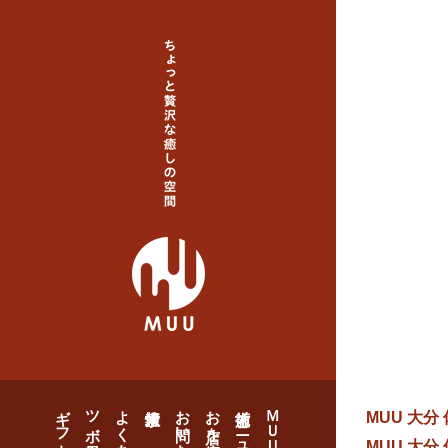
ギフトカード・福利厚生
ツボ日和
よくある質問
お問い合わせ
お店を探す
施術メニュー
ＭＵＵとは
MUU 大分
MUU 大分