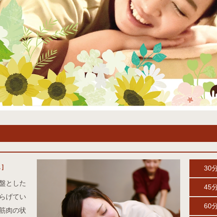
ス］
30
盤とした
45
らげてい
60
筋肉の状