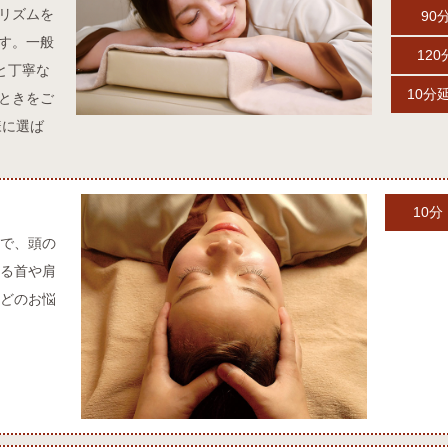
リズムを
90
す。一般
120
と丁寧な
10分
ときをご
様に選ば
10分
で、頭の
る首や肩
どのお悩