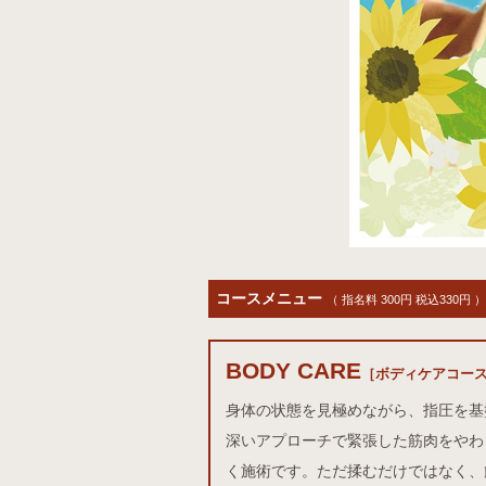
コースメニュー
（ 指名料 300円 税込330円 ）
BODY CARE
ボディケアコース
［ボディケアコー
身体の状態を見極めながら、指圧を基
深いアプローチで緊張した筋肉をやわ
く施術です。ただ揉むだけではなく、