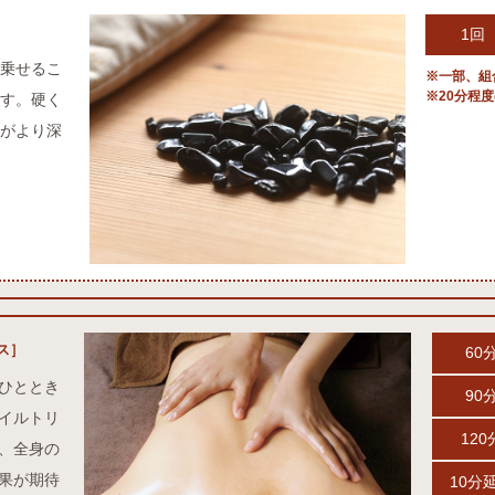
1回
乗せるこ
※一部、組
※20分程
す。硬く
がより深
ス］
60
ひととき
90
イルトリ
120
、全身の
果が期待
10分