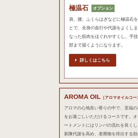
極温石オプション
極温石
オプション
肩、腰、ふくらはぎなどに極温石を
とで、全身の血行や代謝をよくしま
なった筋肉をほぐれやすくし、手技
部まで届くようになります。
詳しくはこちら
AROMA OIL
アロマオイルコース
［アロマオイルコー
アロマの心地良い香りの中で、至福の
をお過ごしいただけるコースです。オ
ートメントにはリンパの流れを良くし
新陳代謝を高め、老廃物を排出する効