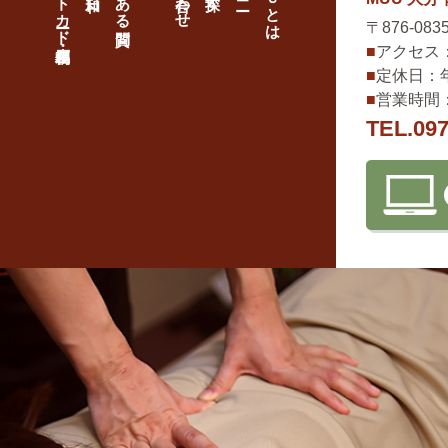
アクセス
〒876-08
■
アクセス
定休日
■
定休日：
営業時間
■
営業時間：1
TEL.
097