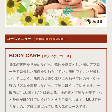
コースメニュー
（ 指名料 500円 税込550円 ）
BODY CARE
ボディケアコース
［ボディケアコース］
身体の状態を見極めながら、指圧を基盤とした深いアプロ
ーチで緊張した筋肉をやわらげていく施術です。ただ揉む
だけではなく、筋肉の状態や体格に合わせて圧の強さや手
技のリズムを調整しながら、丁寧にほぐしていきます。一
般的な“もみほぐし”とは異なる、圧の質と丁寧な手技で、心
と身体がほどけていくひとときをご提供します。MUUで最
も多くのお客様に選ばれている人気のコースです。