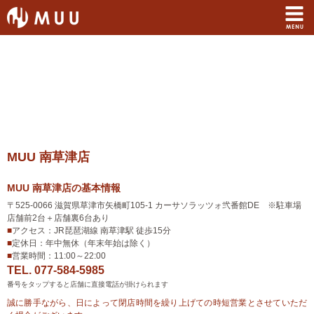
MUU 南草津店
MUU 南草津店の基本情報
アクセス
〒525-0066 滋賀県草津市矢橋町105-1 カーサソラッツォ弐番館DE ※駐車場
店舗前2台＋店舗裏6台あり
■
アクセス：JR琵琶湖線 南草津駅 徒歩15分
定休日
■
定休日：年中無休（年末年始は除く）
営業時間
■
営業時間：11:00～22:00
TEL. 077-584-5985
番号をタップすると店舗に直接電話が掛けられます
誠に勝手ながら、日によって閉店時間を繰り上げての時短営業とさせていただ