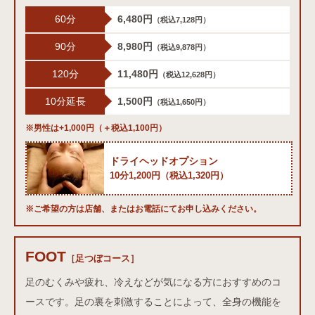
60分
6,480円
（税込7,128円）
90分
8,980円
（税込9,878円）
120分
11,480円
（税込12,628円）
10分延長
1,500円
（税込1,650円）
※男性は+1,000円（＋税込1,100円）
ドライヘッドオプション
10分1,200円（税込1,320円）
※ご希望の方は店舗、またはお電話にてお申し込みください。
FOOT
足つぼコース
［足つぼコース］
足のむくみや疲れ、冷えなどが気になる方におすすめのコ
ースです。足の裏を刺激することによって、全身の機能を