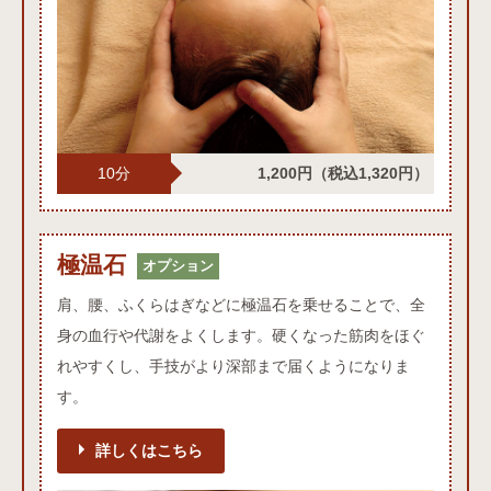
10分
1,200円
（税込1,320円）
極温石オプション
極温石
オプション
肩、腰、ふくらはぎなどに極温石を乗せることで、全
身の血行や代謝をよくします。硬くなった筋肉をほぐ
れやすくし、手技がより深部まで届くようになりま
す。
詳しくはこちら