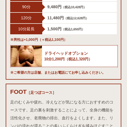
90分
9,480円
（税込10,428円）
120分
11,480円
（税込12,628円）
10分延長
1,500円
（税込1,650円）
※男性は+1,000円（＋税込1,100円）
ドライヘッドオプション
10分1,200円（税込1,320円）
※ご希望の方は店舗、またはお電話にてお申し込みください。
FOOT
足つぼコース
［足つぼコース］
足のむくみや疲れ、冷えなどが気になる方におすすめのコ
ースです。足の裏を刺激することによって、全身の機能を
活性化させ、老廃物の排出、血行をよくします。また、リ
ンパの流れが滞ることの多いふくらはぎを揉みほぐすこと