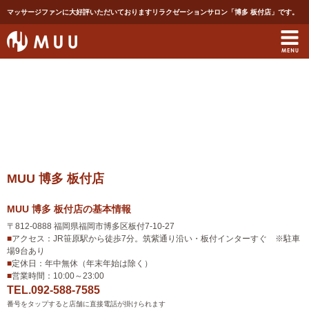
マッサージファンに大好評いただいておりますリラクゼーションサロン「博多 板付店」です。
MUU 博多 板付店
MUU 博多 板付店の基本情報
アクセス
〒812-0888 福岡県福岡市博多区板付7-10-27
■
アクセス：JR笹原駅から徒歩7分。筑紫通り沿い・板付インターすぐ ※駐車
場9台あり
定休日
■
定休日：年中無休（年末年始は除く）
営業時間
■
営業時間：10:00～23:00
TEL.
092-588-7585
番号をタップすると店舗に直接電話が掛けられます