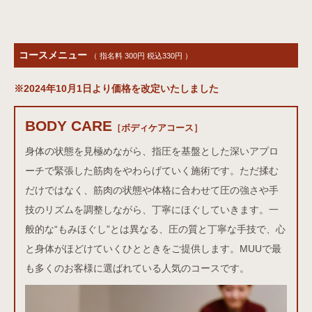
コースメニュー
（ 指名料 300円 税込330円 ）
※2024年10月1日より価格を改定いたしました
BODY CARE
ボディケアコース
［ボディケアコース］
身体の状態を見極めながら、指圧を基盤とした深いアプロ
ーチで緊張した筋肉をやわらげていく施術です。ただ揉む
だけではなく、筋肉の状態や体格に合わせて圧の強さや手
技のリズムを調整しながら、丁寧にほぐしていきます。一
般的な“もみほぐし”とは異なる、圧の質と丁寧な手技で、心
と身体がほどけていくひとときをご提供します。MUUで最
も多くのお客様に選ばれている人気のコースです。