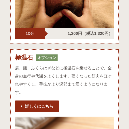
10分
1,200円
（税込1,320円）
極温石オプション
極温石
オプション
肩、腰、ふくらはぎなどに極温石を乗せることで、全
身の血行や代謝をよくします。硬くなった筋肉をほぐ
れやすくし、手技がより深部まで届くようになりま
す。
詳しくはこちら